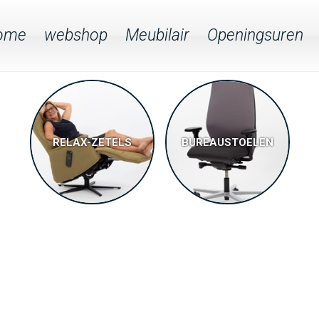
ome
webshop
Meubilair
Openingsuren
RELAX-ZETELS
BUREAUSTOELEN