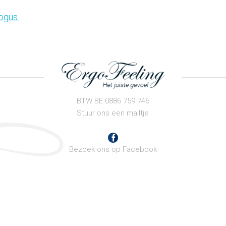
logus
.
BTW BE 0886 759 746
Stuur ons een mailtje
Bezoek ons op Facebook