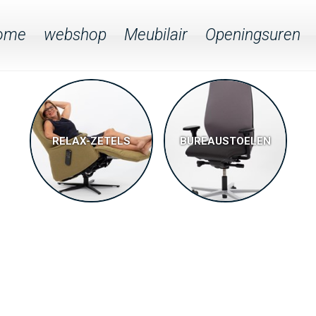
ome
webshop
Meubilair
Openingsuren
RELAX-ZETELS
BUREAUSTOELEN