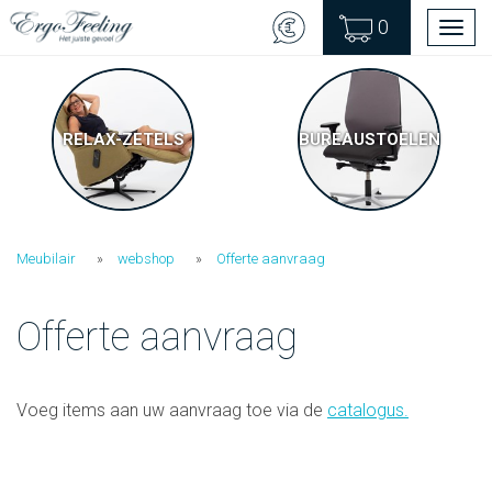
0
Men
RELAX-ZETELS
BUREAUSTOELEN
Meubilair
webshop
Offerte aanvraag
Offerte aanvraag
Voeg items aan uw aanvraag toe via de
catalogus
.