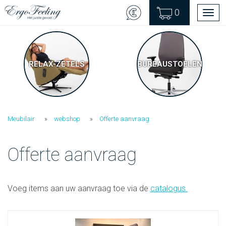
0
Men
RELAX-ZETELS
BUREAUSTOELEN
Meubilair
webshop
Offerte aanvraag
Offerte aanvraag
Voeg items aan uw aanvraag toe via de
catalogus
.