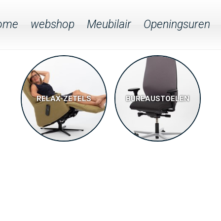
ome
webshop
Meubilair
Openingsuren
RELAX-ZETELS
BUREAUSTOELEN