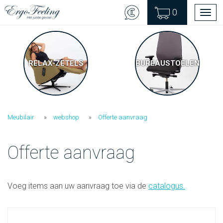
0
Men
RELAX-ZETELS
BUREAUSTOELEN
Meubilair
webshop
Offerte aanvraag
Offerte aanvraag
Voeg items aan uw aanvraag toe via de
catalogus
.