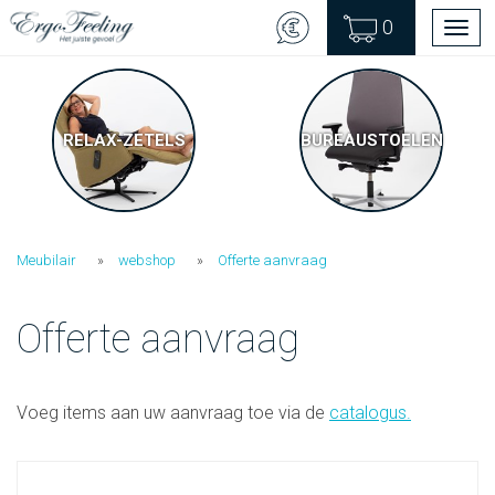
0
Men
RELAX-ZETELS
BUREAUSTOELEN
Meubilair
webshop
Offerte aanvraag
Offerte aanvraag
Voeg items aan uw aanvraag toe via de
catalogus
.