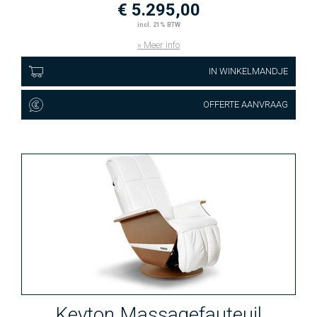
€ 5.295,00
incl. 21% BTW
» Meer info
IN WINKELMANDJE
OFFERTE AANVRAAG
Keyton Massagefauteuil