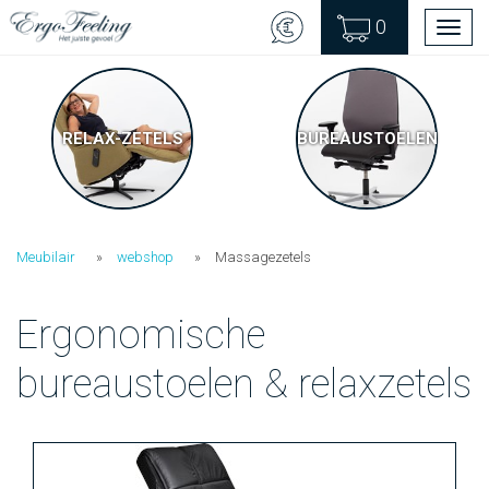
0
Men
RELAX-ZETELS
BUREAUSTOELEN
Meubilair
webshop
Massagezetels
Ergonomische
bureaustoelen & relaxzetels