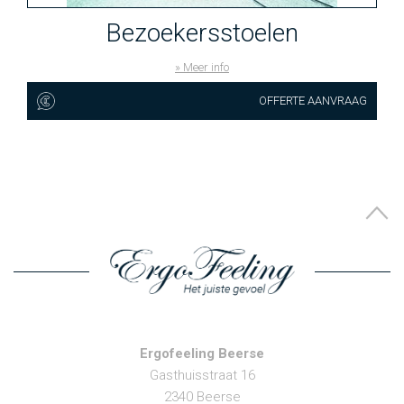
Bezoekersstoelen
» Meer info
OFFERTE AANVRAAG
Ergofeeling Beerse
Gasthuisstraat 16
2340 Beerse