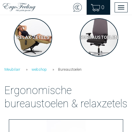
0
Men
RELAX-ZETELS
BUREAUSTOELEN
Meubilair
webshop
Bureaustoelen
Ergonomische
bureaustoelen & relaxzetels