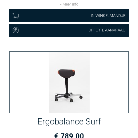
» Meer info
IN WINKELMANDJE
OFFERTE AANVRAAG
Ergobalance Surf
€ 789,00