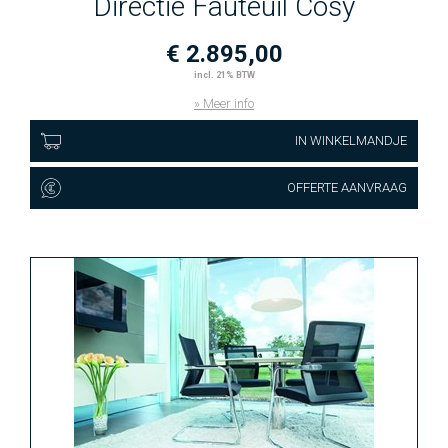
Directie Fauteuil Cosy
€ 2.895,00
incl. 21% BTW
» Meer info
IN WINKELMANDJE
OFFERTE AANVRAAG